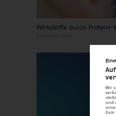
Wirkstoffe durch Protein-
Nominiert 2004
Einw
Auf
ve
Wir 
verb
stel
und 
unse
Zum 