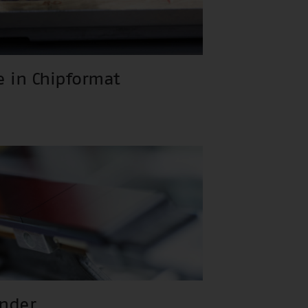
e in Chipformat
nder