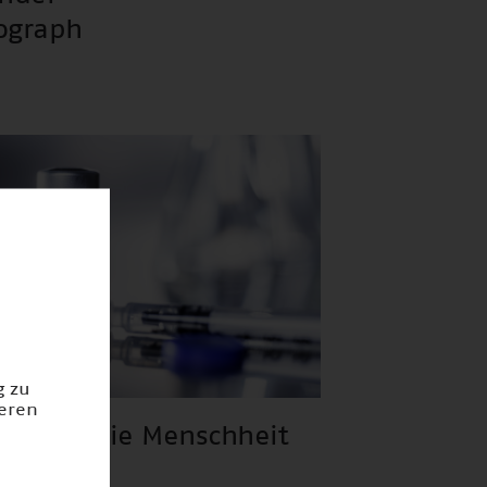
ograph
g zu
ieren
fe für die Menschheit