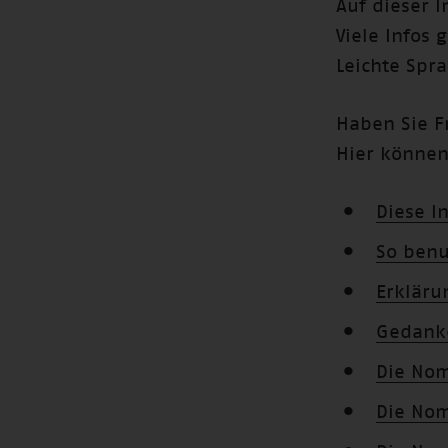
Auf dieser I
Viele Infos 
Leichte Spr
Haben Sie F
Hier können
Diese I
So benu
Erkläru
Gedank
Die Nom
Die Nom