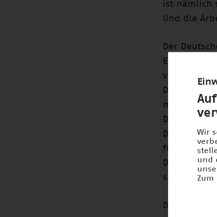
ist nämlich 
Und die Arbe
Der Deutsche
Es gibt in D
viele Forsc
Einw
Diese Forsc
Auf
machen sehr
ve
Diese Arbei
Wir 
Denn das ist
verb
für die Zuk
stel
und 
Deshalb ist
unse
sehr wichtig
Zum 
Die Gewinn