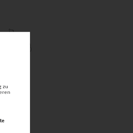
g zu
ieren
te