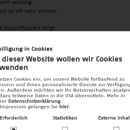
sehr wichtig.
it ist oft sehr schwer.
 Zukunftspreis zeigt:
eutschland
her und Forscherinnen.
illigung in Cookies
her und Forscherinnen
 dieser Website wollen wir Cookies
 wichtige Arbeit.
rwenden
t muss man unterstützen.
setzen Cookies ein, um unsere Website fortlaufend zu
 wichtig
essern und Ihnen personalisierte Dienste zur Verfügun
unft von Deutschland.
len. Außerdem möchten wir Ihr Nutzerverhalten analys
dazu teilweise Daten in die USA übermitteln. Mehr in
 auch der Deutsche Zukunftspreis
rer
Datenschutzerklärung
.
.
Impressum gelangen Sie
hier
.
Erforderlich
Statistiken
Externe Inhal
er und Gewinnerinnen