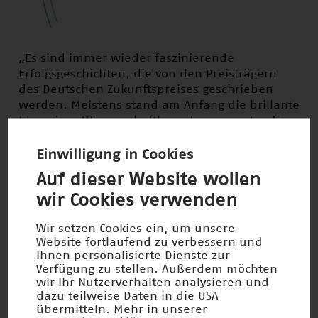
„Es sind immer wieder faszinierende
Erfolgsgeschichten, die von den Preisträgern
des Deutschen Zukunftspreises geschrieben
werden. Meistens stand am Anfang die brillante
Idee eines Wissenschaftlers, der es wagte, die
ausgetretenen Pfade seines Fachbereiches zu
verlassen. Doch bis zur Marktreife einer Idee
Einwilligung in Cookies
oder Erfindung war es dann ein weiter, oft
Auf dieser Website wollen
beschwerlicher Weg.
wir Cookies verwenden
Die Preisträger sind ihn erfolgreich gegangen -
Wir setzen Cookies ein, um unsere
mit Kreativität, Hartnäckigkeit und Fleiß sowie
Website fortlaufend zu verbessern und
einer außergewöhnlichen Innovationskraft und
Ihnen personalisierte Dienste zur
nicht zuletzt mit dem Gespür dafür, was unsere
Verfügung zu stellen. Außerdem möchten
Gesellschaft braucht, um die
wir Ihr Nutzerverhalten analysieren und
dazu teilweise Daten in die USA
Herausforderungen der Zukunft zu meistern.
übermitteln. Mehr in unserer