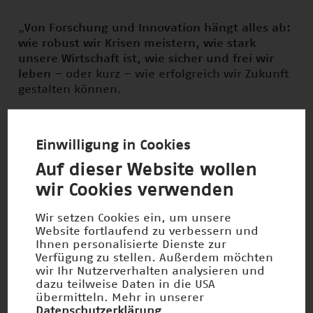
„
Von Forschung und Innovation hängt alles ab:
wie robust wir Krisen meistern, wie stark
unsere Wirtschaft ist, wie sicher und frei wir
leben
– oder kurz – wie erfolgreich wir Zukunft
gestalten können.
Deutschland gehört zu den führenden
Forschungs- und Innovationsstandorten der
Einwilligung in Cookies
Welt. Doch diese Welt steht nicht still. Die
Auf dieser Website wollen
geopolitischen Veränderungen und der globale
Technologiewettlauf fordern uns heraus.
wir Cookies verwenden
Deshalb ist jetzt die Zeit für Aufbruch, für noch
mehr Entschlossenheit, Tempo und
Wir setzen Cookies ein, um unsere
Website fortlaufend zu verbessern und
Zukunftslust, für visionäre Ideen, die uns
Ihnen personalisierte Dienste zur
voranbringen und unser Leben besser machen.
Verfügung zu stellen. Außerdem möchten
wir Ihr Nutzerverhalten analysieren und
Genau solche Innovationen würdigt der
dazu teilweise Daten in die USA
übermitteln. Mehr in unserer
Deutsche Zukunftspreis und macht sie damit in
Datenschutzerklärung
.
besonderer Weise sichtbar, vor allem auch die