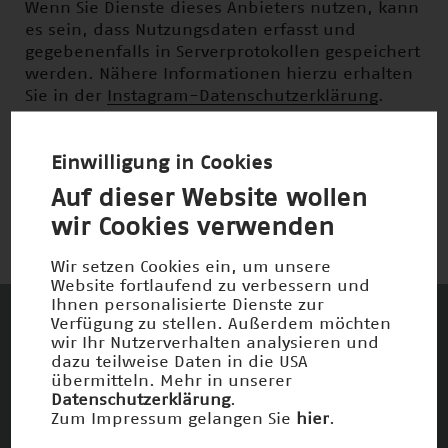
Wenn Sie Dienste dieses Anbieters nutzen, kann
es sein, dass Nutzungsdaten erfasst und
gegebenenfalls in Serverprotokollen gespeichert
werden. Nähere Informationen hierzu erhalten
Sie in der
Instagram-Datenschutzerklärung
.
Weiter zur Instagram-Seite des
Deutschen
Einwilligung in Cookies
Zukunftspreises
.
Auf dieser Website wollen
wir Cookies verwenden
Wir setzen Cookies ein, um unsere
Website fortlaufend zu verbessern und
Ihnen personalisierte Dienste zur
Verfügung zu stellen. Außerdem möchten
wir Ihr Nutzerverhalten analysieren und
Diese Unternehmen und Stiftungen
dazu teilweise Daten in die USA
fördern den Deutschen Zukunftspreis und
übermitteln. Mehr in unserer
die damit verbundenen Ziele
Datenschutzerklärung
.
Zum Impressum gelangen Sie
hier
.