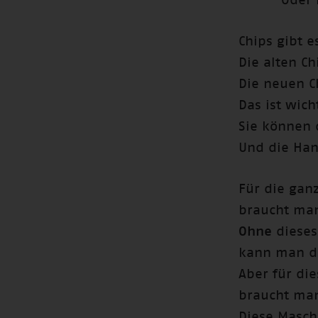
Oder 
Chips gibt e
Die alten C
Die neuen Ch
Das ist wich
Sie können 
Und die Han
Für die gan
braucht man
Ohne
dieses
kann man di
Aber für die
braucht man
Diese Masch