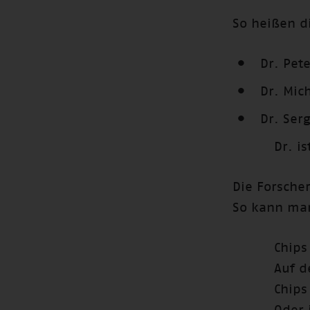
So heißen d
Dr. Pet
Dr. Mic
Dr. Serg
Dr. i
Die Forsche
So kann man
Chips
Auf d
Chips