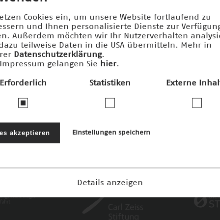
setzen Cookies ein, um unsere Website fortlaufend zu
essern und Ihnen personalisierte Dienste zur Verfügun
len. Außerdem möchten wir Ihr Nutzerverhalten analys
dazu teilweise Daten in die USA übermitteln. Mehr in
rer
Datenschutzerklärung
.
Impressum gelangen Sie
hier
.
ernehmen und Stiftungen fördern den
Erforderlich
Statistiken
Externe Inhal
nftspreis und die damit verbundenen 
les akzeptieren
Einstellungen speichern
Details anzeigen