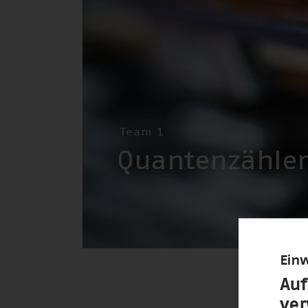
Team 1
Quantenzähle
Einw
Auf
ve