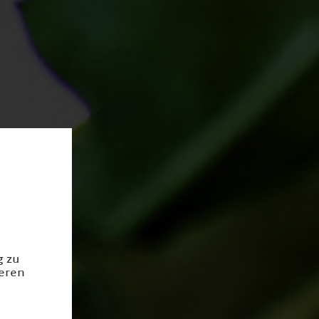
g zu
ieren