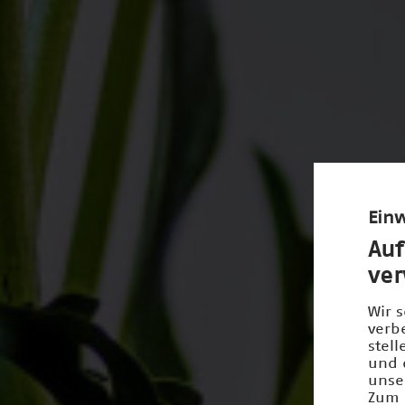
Einw
Auf
ve
Wir 
verb
stel
und 
unse
Zum 