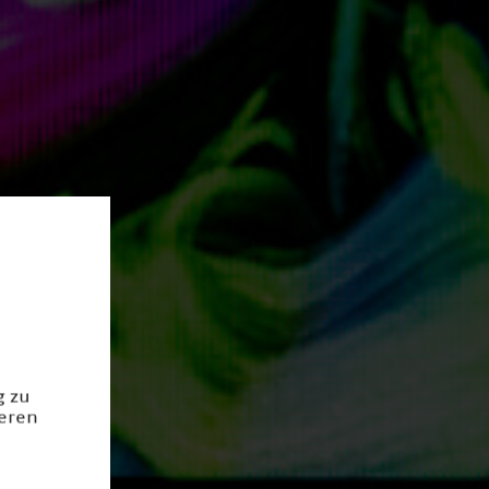
g zu
ieren