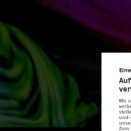
Einw
Auf
ve
Wir 
verb
stel
und 
unse
Zum 