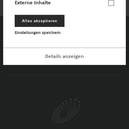
Externe Inhalte
Alles akzeptieren
Einstellungen speichern
Diese Unternehmen und Stiftungen
fördern den Deutschen Zukunftspreis und
die damit verbundenen Ziele
Details anzeigen
Die Förderer