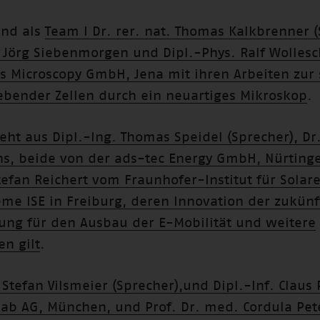
ind als
Team I Dr. rer. nat. Thomas Kalkbrenner (
t. Jörg Siebenmorgen und Dipl.-Phys. Ralf Wolles
iss Microscopy GmbH, Jena mit ihren Arbeiten zu
ebender Zellen durch ein neuartiges Mikroskop
.
eht aus Dipl.-Ing. Thomas Speidel (Sprecher), Dr.
hs, beide von der ads-tec Energy GmbH, Nürting
tefan Reichert vom Fraunhofer-Institut für Solar
eme ISE in Freiburg, deren Innovation der zukünf
ung für den Ausbau der E-Mobilität und weitere
n gilt
.
 Stefan Vilsmeier (Sprecher),und Dipl.-Inf. Claus
lab AG, München, und Prof. Dr. med. Cordula Pet