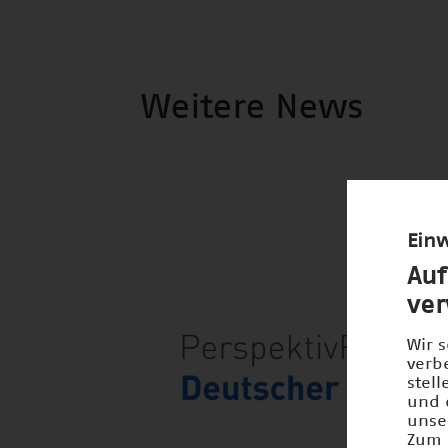
Weitere News
Einw
Auf
ve
Wir 
verb
stel
und 
unse
Zum 