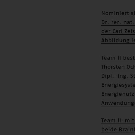
Nominiert s
Dr. rer. na
der Carl Ze
Abbildung l
Team II best
Thorsten Oc
Dipl.-Ing. S
Energiesyst
Energienutz
Anwendunge
Team III mit
beide Brain