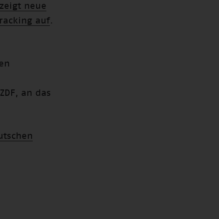
zeigt neue
racking auf
.
en
ZDF, an das
eutschen