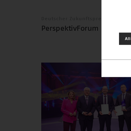
Deutscher Zukunftspreis
PerspektivForum
Al