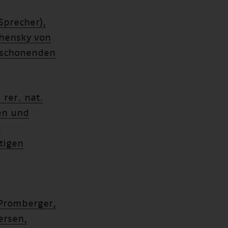
Sprecher),
chensky von
r schonenden
 rer. nat.
en und
e
tigen
 Promberger,
ersen,