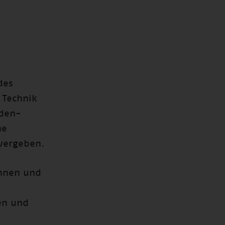
des
 Technik
aden-
he
 vergeben.
innen und
ten und