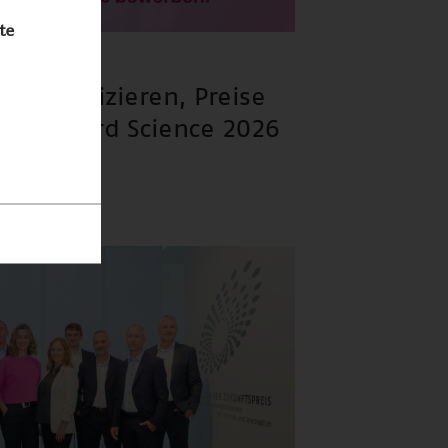
te
6
kommunizieren, Preise
st Forward Science 2026