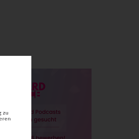
g zu
ieren