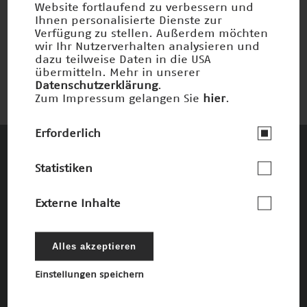
Website fortlaufend zu verbessern und
Ihnen personalisierte Dienste zur
Radaraugen im All
Verfügung zu stellen. Außerdem möchten
Nominiert 2012
wir Ihr Nutzerverhalten analysieren und
dazu teilweise Daten in die USA
übermitteln. Mehr in unserer
Datenschutzerklärung
.
Zum Impressum gelangen Sie
hier
.
Erforderlich
Diese Unternehmen und Stiftungen
Statistiken
fördern den Deutschen Zukunftspreis und
die damit verbundenen Ziele
Externe Inhalte
Die Förderer
Alles akzeptieren
Einstellungen speichern