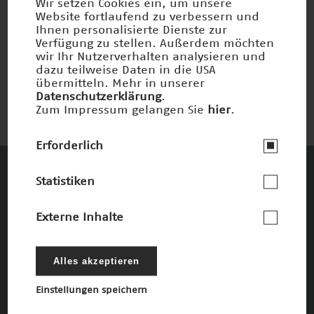
Wir setzen Cookies ein, um unsere
Website fortlaufend zu verbessern und
Ihnen personalisierte Dienste zur
Chemie nach dem Vorbild der Natur
Verfügung zu stellen. Außerdem möchten
wir Ihr Nutzerverhalten analysieren und
Nominiert 2005
dazu teilweise Daten in die USA
übermitteln. Mehr in unserer
Datenschutzerklärung
.
Zum Impressum gelangen Sie
hier
.
Erforderlich
Statistiken
Diese Unternehmen und Stiftungen
fördern den Deutschen Zukunftspreis und
Externe Inhalte
die damit verbundenen Ziele
Die Förderer
Alles akzeptieren
Einstellungen speichern