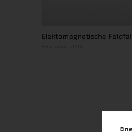
Elektomagnetische Feldfal
Nominiert 2003
Einw