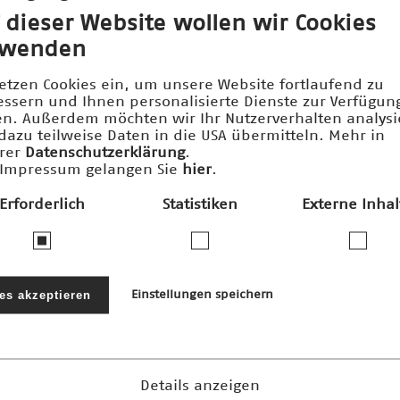
 dieser Website wollen wir Cookies
rwenden
setzen Cookies ein, um unsere Website fortlaufend zu
essern und Ihnen personalisierte Dienste zur Verfügun
len. Außerdem möchten wir Ihr Nutzerverhalten analys
dazu teilweise Daten in die USA übermitteln. Mehr in
rer
Datenschutzerklärung
.
Impressum gelangen Sie
hier
.
Erforderlich
Statistiken
Externe Inhal
ernehmen und Stiftungen fördern den
nftspreis und die damit verbundenen 
les akzeptieren
Einstellungen speichern
Details anzeigen