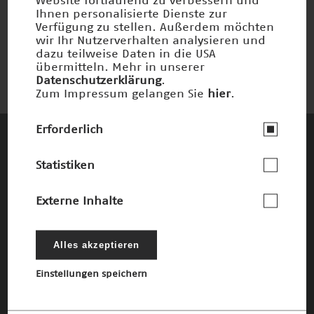
Website fortlaufend zu verbessern und
Glass-Bubble-Dämmung
Ihnen personalisierte Dienste zur
Verfügung zu stellen. Außerdem möchten
Nominiert 2020
wir Ihr Nutzerverhalten analysieren und
dazu teilweise Daten in die USA
übermitteln. Mehr in unserer
Datenschutzerklärung
.
Zum Impressum gelangen Sie
hier
.
Erforderlich
Diese Unternehmen und Stiftungen
Statistiken
fördern den Deutschen Zukunftspreis und
die damit verbundenen Ziele
Externe Inhalte
Die Förderer
Alles akzeptieren
Einstellungen speichern