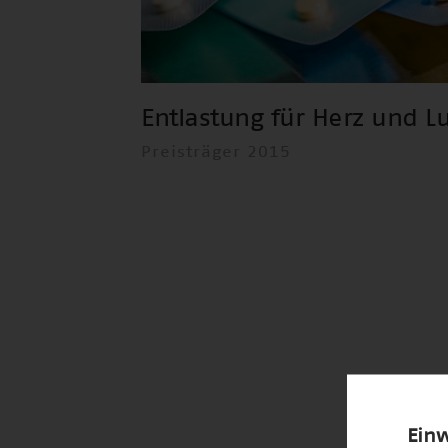
Entlastung für Herz und L
Preisträger 2015
Einw