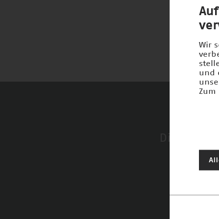
Auf
ve
Wir 
verb
stel
und 
unse
Zum 
Diese Unt
Zuku
Al