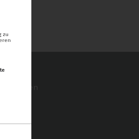
g zu
ieren
te
 Deutschen
Ziele