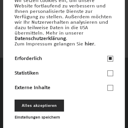
Wir setzen Cookies ein, um unsere
Website fortlaufend zu verbessern und
Ihnen personalisierte Dienste zur
Schutz bei fehlendem Immunsystem
Verfügung zu stellen. Außerdem möchten
wir Ihr Nutzerverhalten analysieren und
Preisträger 2018
dazu teilweise Daten in die USA
übermitteln. Mehr in unserer
Datenschutzerklärung
.
Zum Impressum gelangen Sie
hier
.
Erforderlich
Statistiken
Diese Unternehmen und Stiftungen
fördern den Deutschen Zukunftspreis und
Externe Inhalte
die damit verbundenen Ziele
Die Förderer
Alles akzeptieren
Einstellungen speichern