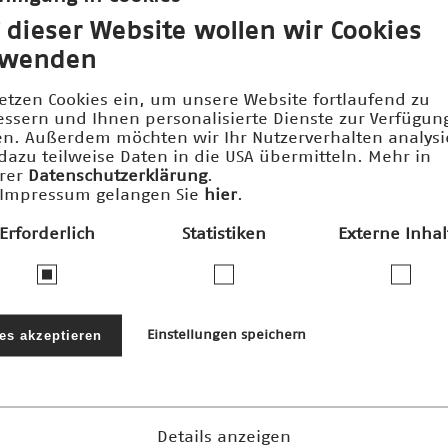
 dieser Website wollen wir Cookies
rwenden
setzen Cookies ein, um unsere Website fortlaufend zu
essern und Ihnen personalisierte Dienste zur Verfügun
len. Außerdem möchten wir Ihr Nutzerverhalten analys
dazu teilweise Daten in die USA übermitteln. Mehr in
rer
Datenschutzerklärung
.
Impressum gelangen Sie
hier
.
Erforderlich
Statistiken
Externe Inhal
ernehmen und Stiftungen fördern den
nftspreis und die damit verbundenen 
les akzeptieren
Einstellungen speichern
Details anzeigen