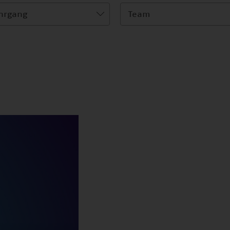
hrgang
Team