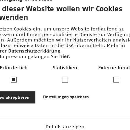
 dieser Website wollen wir Cookies
rwenden
setzen Cookies ein, um unsere Website fortlaufend zu
essern und Ihnen personalisierte Dienste zur Verfügun
len. Außerdem möchten wir Ihr Nutzerverhalten analys
dazu teilweise Daten in die USA übermitteln. Mehr in
rer
Datenschutzerklärung
.
Impressum gelangen Sie
hier
.
Erforderlich
Statistiken
Externe Inhal
ernehmen und Stiftungen fördern den
nftspreis und die damit verbundenen 
les akzeptieren
Einstellungen speichern
Details anzeigen