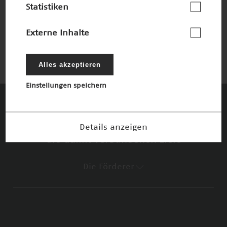
Statistiken
Tumorbekämpfung
Nominiert 1997
Externe Inhalte
Alles akzeptieren
Einstellungen speichern
Diese Unternehmen und Stiftungen
Details anzeigen
fördern den Deutschen Zukunftspreis und
die damit verbundenen Ziele
Die Förderer