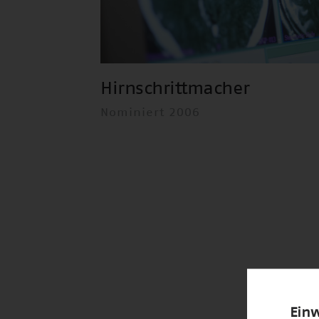
Hirnschrittmacher
Nominiert 2006
Einw