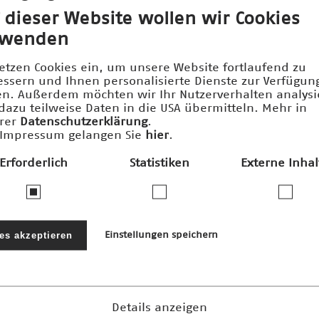
 dieser Website wollen wir Cookies
rwenden
setzen Cookies ein, um unsere Website fortlaufend zu
essern und Ihnen personalisierte Dienste zur Verfügun
len. Außerdem möchten wir Ihr Nutzerverhalten analys
dazu teilweise Daten in die USA übermitteln. Mehr in
rer
Datenschutzerklärung
.
Impressum gelangen Sie
hier
.
Erforderlich
Statistiken
Externe Inhal
ernehmen und Stiftungen fördern den
nftspreis und die damit verbundenen 
les akzeptieren
Einstellungen speichern
Details anzeigen