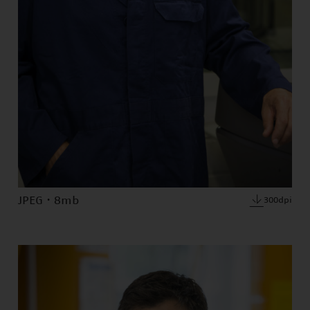
JPEG · 8mb
300dpi