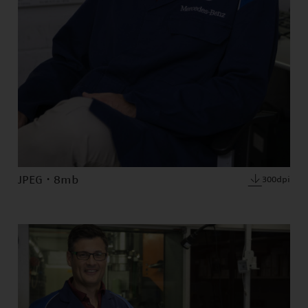
JPEG · 8mb
300dpi