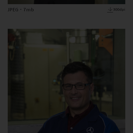
JPEG · 7mb
300dpi