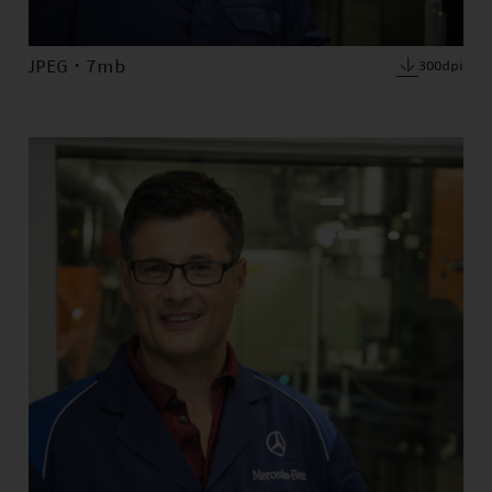
JPEG · 7mb
300dpi