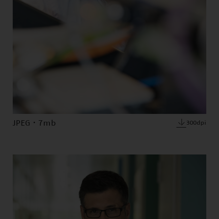
JPEG · 7mb
300dpi