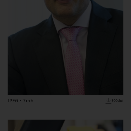
JPEG · 7mb
300dpi