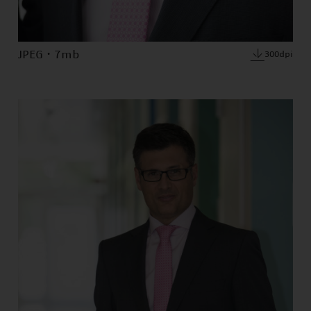
JPEG · 7mb
300dpi