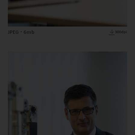
JPEG · 6mb
300dpi