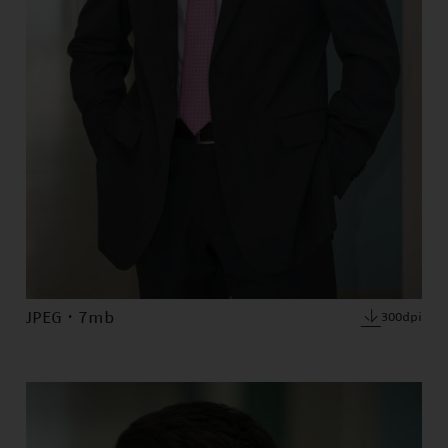
JPEG · 7mb
300dpi