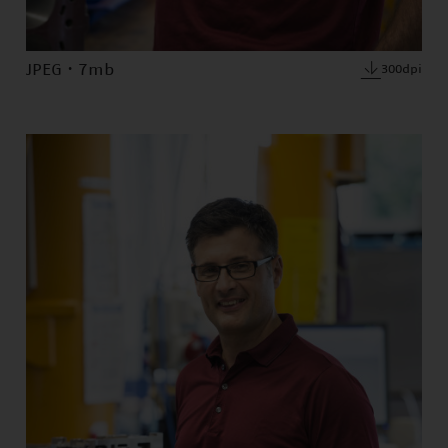
JPEG · 7mb
300dpi