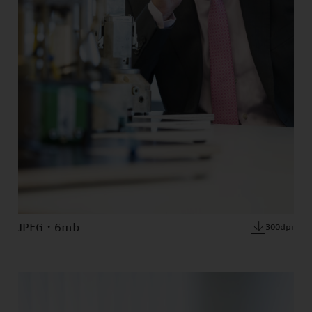
JPEG · 6mb
300dpi