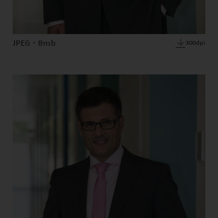
JPEG · 8mb
300dpi