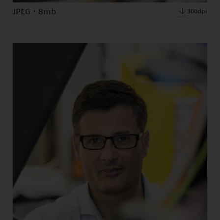
JPEG · 8mb
300dpi