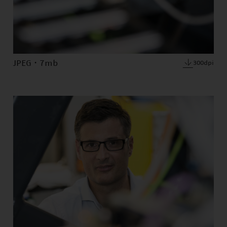
JPEG · 7mb
300dpi