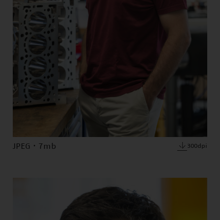
JPEG · 7mb
300dpi