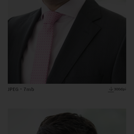
JPEG · 7mb
300dpi