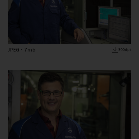
JPEG · 7mb
300dpi