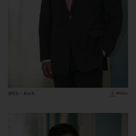
JPEG · 6mb
300dpi