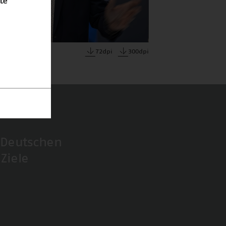
te
72dpi
300dpi
 Deutschen
Ziele