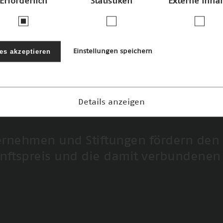
Erforderlich
Statistiken
Externe Inhal
JPEG · 4mb
les akzeptieren
Einstellungen speichern
72dpi
300dpi
Details anzeigen
ernehmen und Stiftungen fördern den
nftspreis und die damit verbundenen 