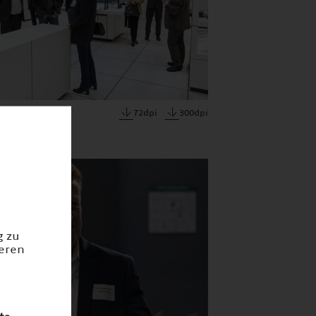
72dpi
300dpi
g zu
ieren