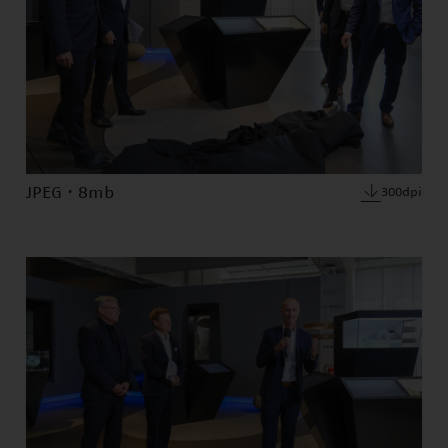
JPEG · 8mb
300dpi