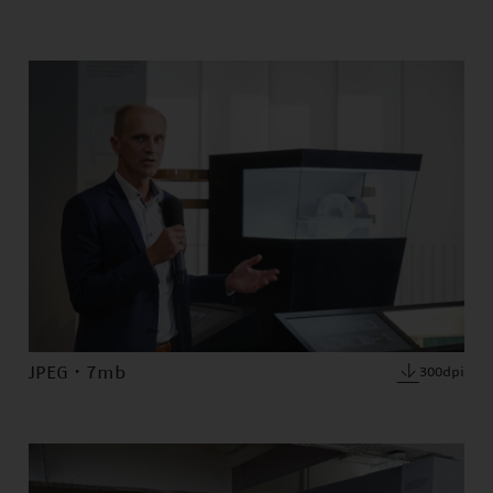
JPEG · 7mb
300dpi