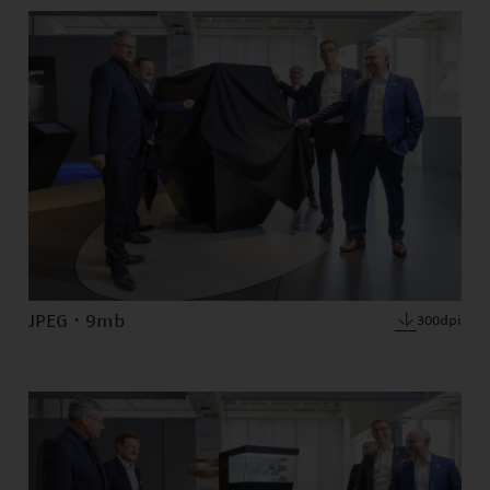
JPEG · 9mb
300dpi