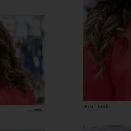
JPEG · 6mb
300dpi