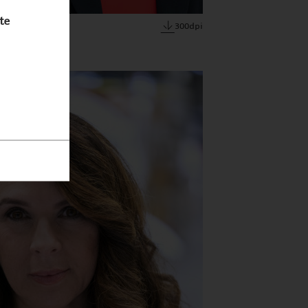
te
300dpi