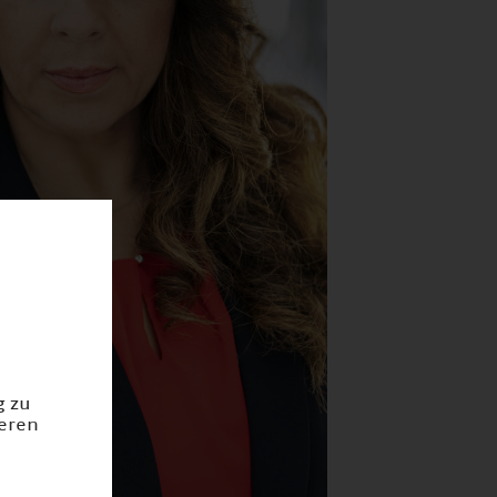
g zu
ieren