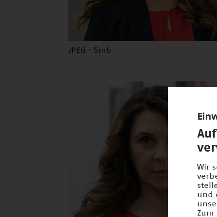
JPEG · 5mb
Einw
Auf
ve
Wir 
verb
stel
und 
unse
Zum 