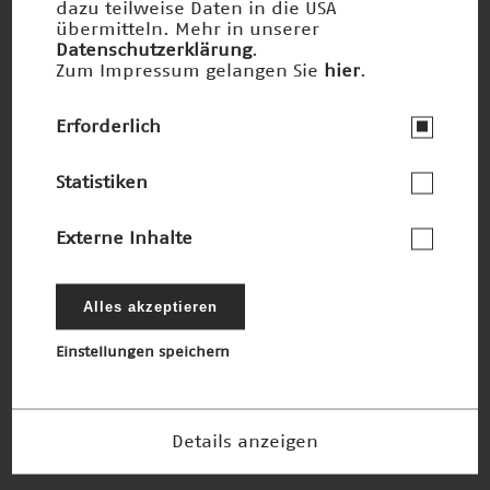
dazu teilweise Daten in die USA
übermitteln. Mehr in unserer
Barrierefreiheit
Datenschutzerklärung
.
Team 2 - Biomasse statt Mikroplastik
Zum Impressum gelangen Sie
hier
.
Erforderlich
Statistiken
Externe Inhalte
Alles akzeptieren
Einstellungen speichern
Barrierefreiheit
Team 3 - Kraftpaket fürs Klima
Details anzeigen