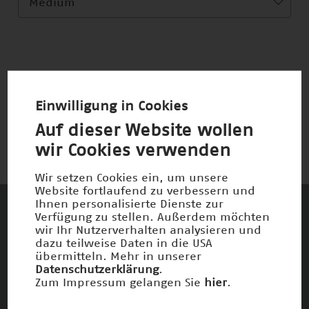
Medium
0 Ergebnisse
Einwilligung in Cookies
Auf dieser Website wollen
wir Cookies verwenden
Wir setzen Cookies ein, um unsere
Website fortlaufend zu verbessern und
Ihnen personalisierte Dienste zur
Verfügung zu stellen. Außerdem möchten
Diese Unternehmen und Stiftungen
wir Ihr Nutzerverhalten analysieren und
dazu teilweise Daten in die USA
fördern den Deutschen Zukunftspreis und
übermitteln. Mehr in unserer
die damit verbundenen Ziele
Datenschutzerklärung
.
Zum Impressum gelangen Sie
hier
.
Die Förderer