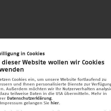
illigung in Cookies
 dieser Website wollen wir Cookies
rwenden
ernehmen und Stiftungen fördern den
nftspreis und die damit verbundenen 
setzen Cookies ein, um unsere Website fortlaufend zu
essern und Ihnen personalisierte Dienste zur Verfügun
len. Außerdem möchten wir Ihr Nutzerverhalten analys
dazu teilweise Daten in die USA übermitteln. Mehr in
rer
Datenschutzerklärung
.
Impressum gelangen Sie
hier
.