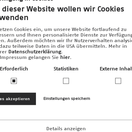
 dieser Website wollen wir Cookies
rwenden
setzen Cookies ein, um unsere Website fortlaufend zu
essern und Ihnen personalisierte Dienste zur Verfügun
len. Außerdem möchten wir Ihr Nutzerverhalten analys
dazu teilweise Daten in die USA übermitteln. Mehr in
rer
Datenschutzerklärung
.
Impressum gelangen Sie
hier
.
Erforderlich
Statistiken
Externe Inhal
ernehmen und Stiftungen fördern den
nftspreis und die damit verbundenen 
les akzeptieren
Einstellungen speichern
Details anzeigen