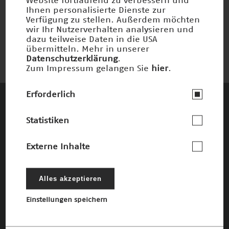
Website fortlaufend zu verbessern und
Glass-Bubble-Dämmung
Ihnen personalisierte Dienste zur
Verfügung zu stellen. Außerdem möchten
Nominiert 2020
wir Ihr Nutzerverhalten analysieren und
dazu teilweise Daten in die USA
übermitteln. Mehr in unserer
Datenschutzerklärung
.
Zum Impressum gelangen Sie
hier
.
Erforderlich
Diese Unternehmen und Stiftungen
Statistiken
fördern den Deutschen Zukunftspreis und
die damit verbundenen Ziele
Externe Inhalte
Die Förderer
Alles akzeptieren
Einstellungen speichern