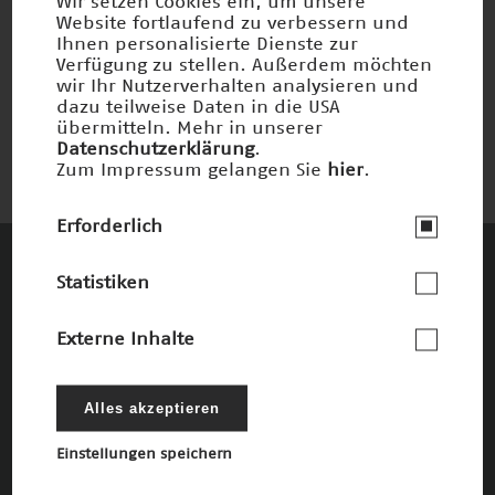
Wir setzen Cookies ein, um unsere
Website fortlaufend zu verbessern und
Ihnen personalisierte Dienste zur
Schutz bei fehlendem Immunsystem
Verfügung zu stellen. Außerdem möchten
wir Ihr Nutzerverhalten analysieren und
Preisträger 2018
dazu teilweise Daten in die USA
übermitteln. Mehr in unserer
Datenschutzerklärung
.
Zum Impressum gelangen Sie
hier
.
Erforderlich
Statistiken
Diese Unternehmen und Stiftungen
fördern den Deutschen Zukunftspreis und
Externe Inhalte
die damit verbundenen Ziele
Die Förderer
Alles akzeptieren
Einstellungen speichern